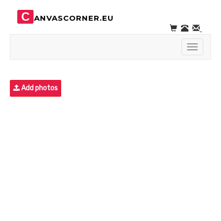
C
ANVASCORNER.EU
Toggle
navigati
Add photos