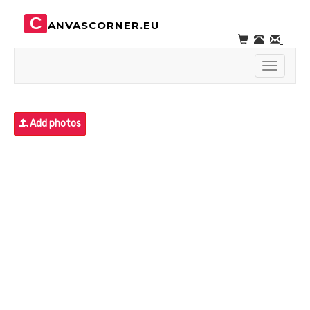
C
ANVASCORNER.EU
Toggle
navigati
Add photos