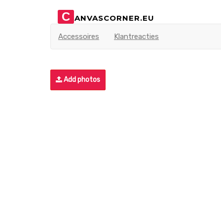
C
ANVASCORNER.EU
Accessoires
Klantreacties
Add photos