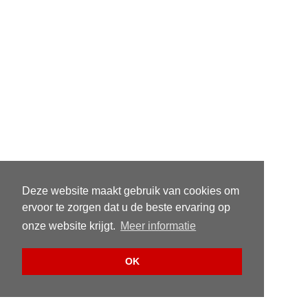
Deze website maakt gebruik van cookies om
ervoor te zorgen dat u de beste ervaring op
onze website krijgt.
Meer informatie
OK