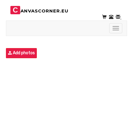
C
ANVASCORNER.EU
Toggle
navigati
Add photos