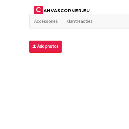
C
ANVASCORNER.EU
Accessoires
Klantreacties
Add photos