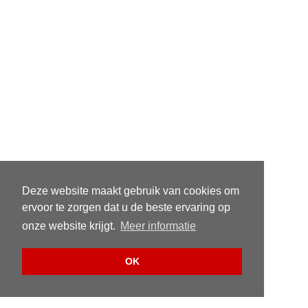
Deze website maakt gebruik van cookies om
ervoor te zorgen dat u de beste ervaring op
onze website krijgt.
Meer informatie
OK