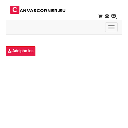
C
ANVASCORNER.EU
Toggle
navigati
Add photos