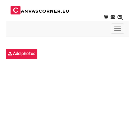
C
ANVASCORNER.EU
Toggle
navigati
Add photos