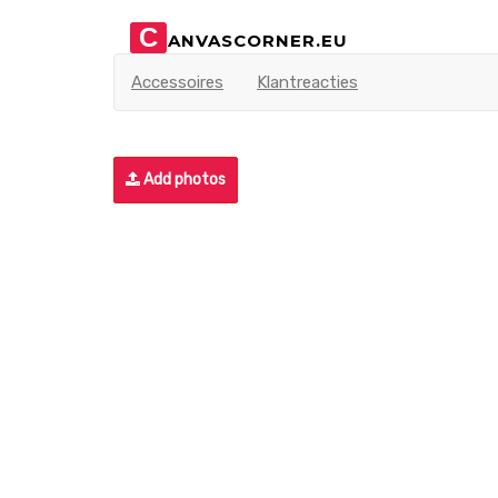
C
ANVASCORNER.EU
Accessoires
Klantreacties
Add photos