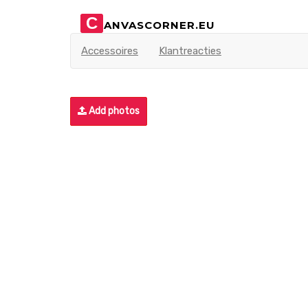
C
ANVASCORNER.EU
Accessoires
Klantreacties
Add photos