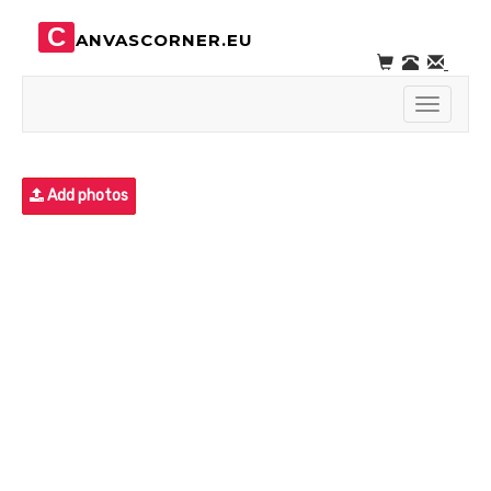
C
ANVASCORNER.EU
Toggle
navigati
Add photos