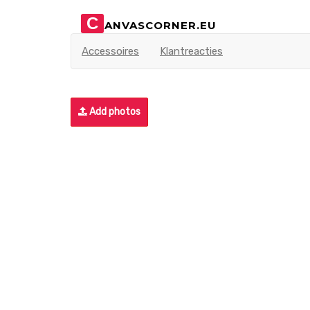
C
ANVASCORNER.EU
Accessoires
Klantreacties
Add photos