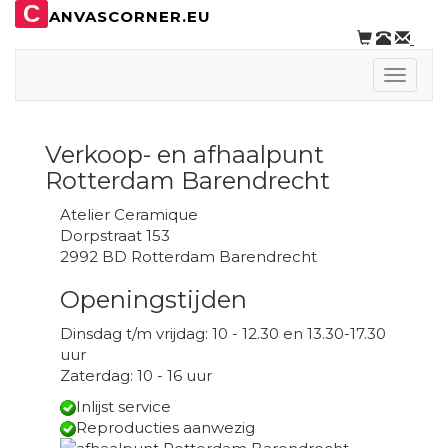
C
ANVASCORNER.EU
Toggle
naviga
Verkoop- en afhaalpunt
Rotterdam Barendrecht
Atelier Ceramique
Dorpstraat 153
2992 BD Rotterdam Barendrecht
Openingstijden
Dinsdag t/m vrijdag: 10 - 12.30 en 13.30-17.30
uur
Zaterdag: 10 - 16 uur
Inlijst service
Reproducties aanwezig