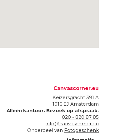
Canvascorner.eu
Keizersgracht 391 A
1016 EJ
Amsterdam
Alléén kantoor. Bezoek op afspraak.
020 - 820 87 85
info@canvascorner.eu
Onderdeel van
Fotogeschenk
Informatie