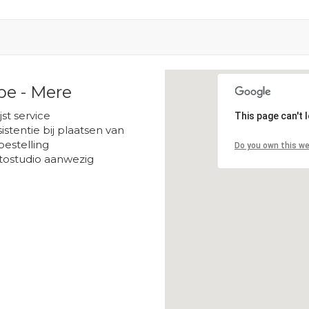
pe - Mere
Loading...
ijst service
This page can't 
istentie bij plaatsen van
bestelling
Do you own this w
tostudio aanwezig