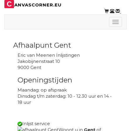
C
ANVASCORNER.EU
Toggle
naviga
Afhaalpunt Gent
Eric van Meenen Inlijstingen
Jakobijnenstraat 10
9000 Gent
Openingstijden
Maandag: op afspraak
Dinsdag t/m zaterdag: 10 - 12.30 uur en 14 -
18 uur
Inlijst service
Woont u in
Gent
of