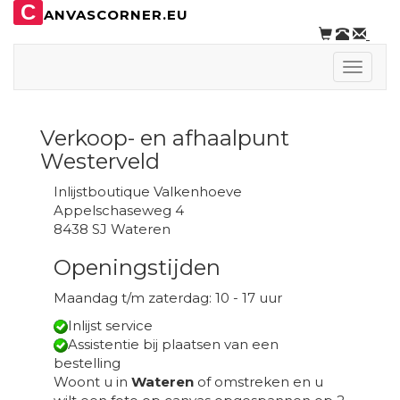
C
ANVASCORNER.EU
Toggle
naviga
Verkoop- en afhaalpunt
Westerveld
Inlijstboutique Valkenhoeve
Appelschaseweg 4
8438 SJ Wateren
Openingstijden
Maandag t/m zaterdag: 10 - 17 uur
Inlijst service
Assistentie bij plaatsen van een
bestelling
Woont u in
Wateren
of omstreken en u